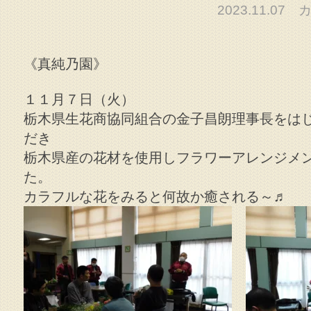
2023.11.0
《真純乃園》
１１月７日（火）
栃木県生花商協同組合の金子昌朗理事長をは
だき
栃木県産の花材を使用しフラワーアレンジメ
た。
カラフルな花をみると何故か癒される～♬