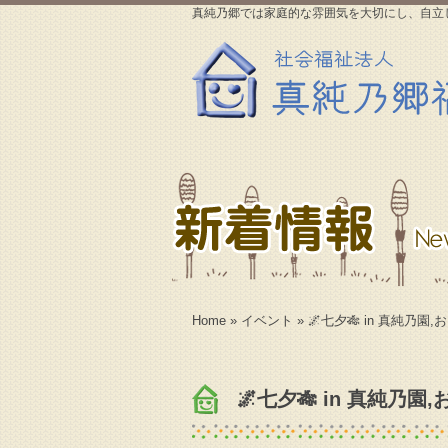
真純乃郷では家庭的な雰囲気を大切にし、自立
Home
»
イベント
» 🌌七夕🎋 in 真純乃園,
🌌七夕🎋 in 真純乃園