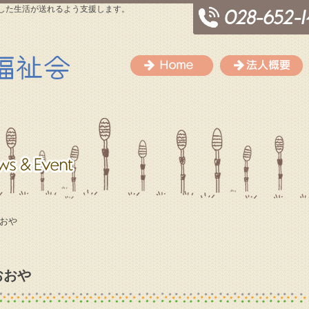
した生活が送れるよう支援します。
Home
おおや
,おおや