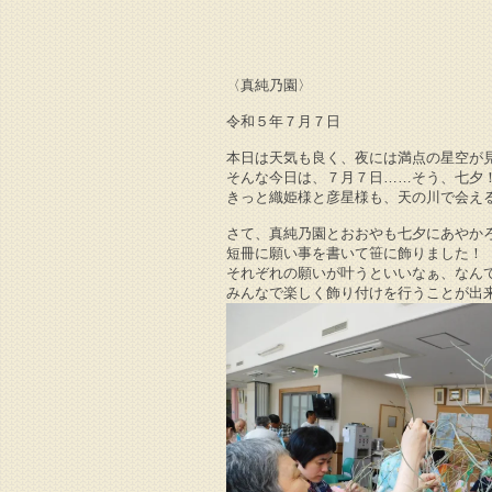
〈真純乃園〉
令和５年７月７日
本日は天気も良く、夜には満点の星空が見
そんな今日は、７月７日……そう、七夕
きっと織姫様と彦星様も、天の川で会える
さて、真純乃園とおおやも七夕にあやか
短冊に願い事を書いて笹に飾りました！
それぞれの願いが叶うといいなぁ、なん
みんなで楽しく飾り付けを行うことが出