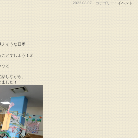
2023.08.07 カテゴリー：
イベント
えそうな日🌟
！
ことでしょう！🌌
ろうと
て話しながら、
来ました！