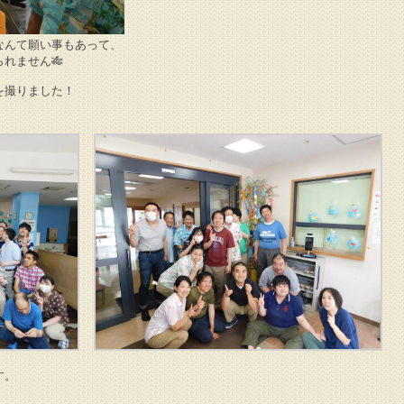
なんて願い事もあって、
れません🎋
を撮りました！
す。
！