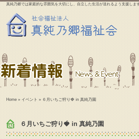
真純乃郷では家庭的な雰囲気を大切にし、自立した生活が送れるよう支援しま
Home
»
イベント
» ６月いちご狩り🍓 in 真純乃園
６月いちご狩り🍓 in 真純乃園