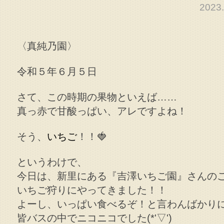
202
〈真純乃園〉
令和５年６月５日
さて、この時期の果物といえば……
真っ赤で甘酸っぱい、アレですよね！
そう、
いちご
！！🍓
というわけで、
今日は、新里にある
『吉澤いちご園』
さんの
いちご狩りにやってきました！！
よーし、いっぱい食べるぞ！と言わんばかり
皆バスの中でニコニコでした(*'▽')